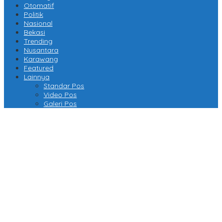
Otomatif
Politik
Nasional
Bekasi
Trending
Nusantara
Karawang
Featured
Lainnya
Standar Pos
Video Pos
Galeri Pos