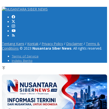
Tentang Kami
/
Kontak
/
Privacy Policy
/
Disclaimer
/
Terms &
Conditions
© 2023
Nusantara Siber News
. All rights reserved.
Terms of Service
Indeks Berita