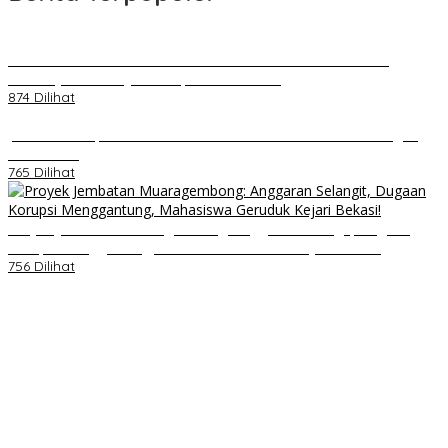
Kenal Pamit AKBP Edwar Zulkarnain Dan AKBP Fiki Novian
Ardiansyah Resmi Jabat Kapolres Karawang
874 Dilihat
Jumat Berkah, Relawan Reaksi Kembali Tebar Kebaikan dengan
Nasi Kotak
765 Dilihat
Proyek Jembatan Muaragembong: Anggaran Selangit, Dugaan
Korupsi Menggantung, Mahasiswa Geruduk Kejari Bekasi!
756 Dilihat