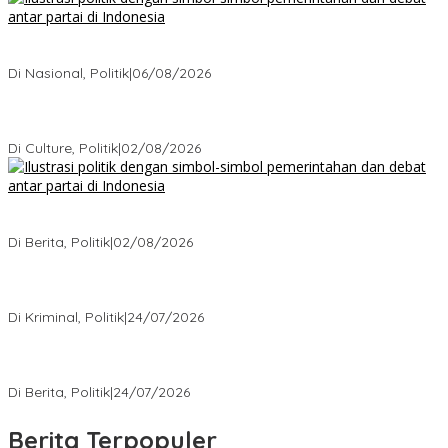
Bagaimana Politik Lokal Mengubah Nasib 1 Desa Lewat
Keputusan yang Tak Terduga
Di Nasional, Politik
|
06/08/2026
Cikarang Bukan Sekadar Kota Satelit: Fakta Mengejutkan di Balik
Ibu Kota Industri Jawa…
Di Culture, Politik
|
02/08/2026
Ketika Politik Bikin Pusing, Ini yang Bikin Damai di Kelas
Menengah
Di Berita, Politik
|
02/08/2026
Kisah Mengejutkan dari Kasus Korupsi Terbaru yang Menampar
Kita Semua
Di Kriminal, Politik
|
24/07/2026
5 Polemik Pemerintah Terbaru yang Bikin Masyarakat Naik Turun
Emosi
Di Berita, Politik
|
24/07/2026
Berita Terpopuler