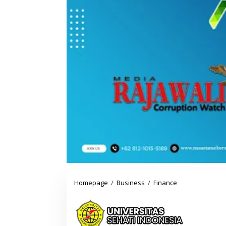
Homepage
/
Business
/
Finance
K
o
n
d
i