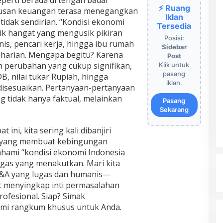
erti berada di tengah badai
⚡ Ruang
tusan keuangan terasa menegangkan
Iklan
tidak sendirian. “Kondisi ekonomi
Tersedia
pik hangat yang mengusik pikiran
Posisi:
is, pencari kerja, hingga ibu rumah
Sidebar
 harian. Mengapa begitu? Karena
Post
 perubahan yang cukup signifikan,
Klik untuk
pasang
B, nilai tukar Rupiah, hingga
iklan.
disesuaikan. Pertanyaan-pertanyaan
ng tidak hanya faktual, melainkan
Pasang
Sekarang
 ini, kita sering kali dibanjiri
is yang membuat kebingungan
ami “kondisi ekonomi Indonesia
ugas yang menakutkan. Mari kita
Q&A yang lugas dan humanis—
t menyingkap inti permasalahan
ofesional. Siap? Simak
ami rangkum khusus untuk Anda.