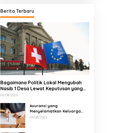
Berita Terbaru
Bagaimana Politik Lokal Mengubah
Nasib 1 Desa Lewat Keputusan yang
Tak Terduga
06/08/2026
Asuransi yang
Menyelamatkan Keluarga
Saat Kebakaran
04/08/2026