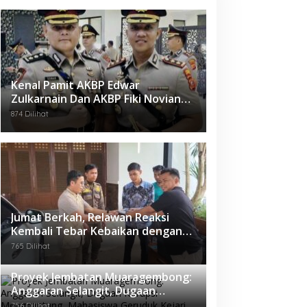
Kenal Pamit AKBP Edwar
Zulkarnain Dan AKBP Fiki Novian
Ardiansyah Resmi Jabat Kapolres
874 Dilihat
Karawang
Jumat Berkah, Relawan Reaksi
Kembali Tebar Kebaikan dengan
Nasi Kotak
765 Dilihat
Proyek Jembatan Muaragembong:
Anggaran Selangit, Dugaan
Korupsi Menggantung, Mahasiswa
756 Dilihat