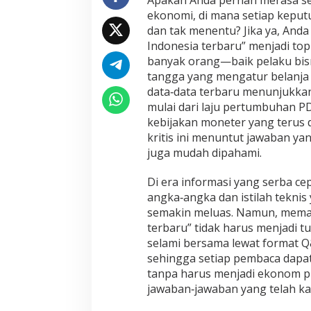
Apakah Anda pernah merasa sep
ekonomi, di mana setiap kepu
dan tak menentu? Jika ya, Anda 
Indonesia terbaru” menjadi to
banyak orang—baik pelaku bisn
tangga yang mengatur belanja
data‑data terbaru menunjukkan
mulai dari laju pertumbuhan PD
kebijakan moneter yang terus 
kritis ini menuntut jawaban ya
juga mudah dipahami.
Di era informasi yang serba cepat
angka‑angka dan istilah tekn
semakin meluas. Namun, memah
terbaru” tidak harus menjadi t
selami bersama lewat format 
sehingga setiap pembaca dapa
tanpa harus menjadi ekonom pr
jawaban‑jawaban yang telah k