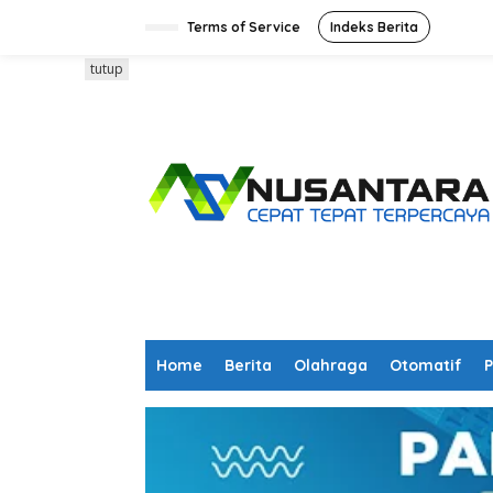
L
e
Terms of Service
Indeks Berita
w
a
tutup
t
i
k
e
k
o
n
t
e
n
Home
Berita
Olahraga
Otomatif
P