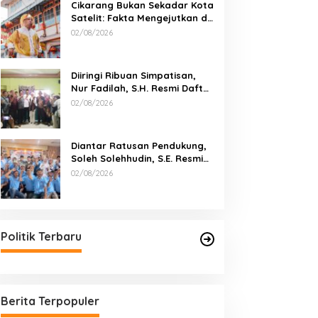
Cikarang Bukan Sekadar Kota
Satelit: Fakta Mengejutkan di
Balik Ibu Kota Industri Jawa…
02/08/2026
Diiringi Ribuan Simpatisan,
Nur Fadilah, S.H. Resmi Daftar
sebagai Bakal Calon Kepala
02/08/2026
Desa Sumbersari
Diantar Ratusan Pendukung,
Soleh Solehhudin, S.E. Resmi
Daftar Bakal Calon Kepala
02/08/2026
Desa Karang Haur
Politik Terbaru
Berita Terpopuler