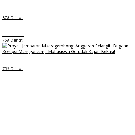
Kenal Pamit AKBP Edwar Zulkarnain Dan AKBP Fiki Novian
Ardiansyah Resmi Jabat Kapolres Karawang
878 Dilihat
Jumat Berkah, Relawan Reaksi Kembali Tebar Kebaikan dengan
Nasi Kotak
768 Dilihat
Proyek Jembatan Muaragembong: Anggaran Selangit, Dugaan
Korupsi Menggantung, Mahasiswa Geruduk Kejari Bekasi!
759 Dilihat