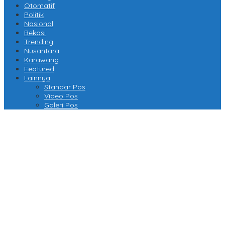
Otomatif
Politik
Nasional
Bekasi
Trending
Nusantara
Karawang
Featured
Lainnya
Standar Pos
Video Pos
Galeri Pos