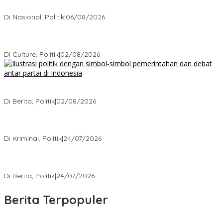
Keputusan yang Tak Terduga
Di Nasional, Politik
|
06/08/2026
Cikarang Bukan Sekadar Kota Satelit: Fakta Mengejutkan di Balik
Ibu Kota Industri Jawa…
Di Culture, Politik
|
02/08/2026
Ketika Politik Bikin Pusing, Ini yang Bikin Damai di Kelas
Menengah
Di Berita, Politik
|
02/08/2026
Kisah Mengejutkan dari Kasus Korupsi Terbaru yang Menampar
Kita Semua
Di Kriminal, Politik
|
24/07/2026
5 Polemik Pemerintah Terbaru yang Bikin Masyarakat Naik Turun
Emosi
Di Berita, Politik
|
24/07/2026
Berita Terpopuler