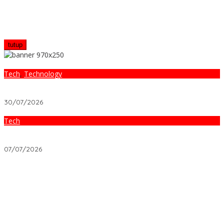
tutup
Tech
,
Technology
AI Bukan Tuhan: 5 Batasan Nyata yang Harus Diketahui Sebelum
Bergantung Padanya
30/07/2026
Tech
FAQ Tren Digital 2026: 7 Pertanyaan Penting yang Wajib Anda
Tahu!
07/07/2026
Software Bukan Sekadar Alat: Ketika Paradigma Lama Menjebak
Kesuksesan Bisnis
Bisnis Modal <1 Juta yang Bikin Omzet 50 Juta/bulan
Pendidikan Bukan Sekadar Ijazah: Rahasia Guru yang Mengubah