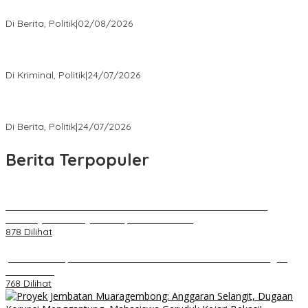
Menengah
Di Berita, Politik
|
02/08/2026
Kisah Mengejutkan dari Kasus Korupsi Terbaru yang Menampar
Kita Semua
Di Kriminal, Politik
|
24/07/2026
5 Polemik Pemerintah Terbaru yang Bikin Masyarakat Naik Turun
Emosi
Di Berita, Politik
|
24/07/2026
Berita Terpopuler
Kenal Pamit AKBP Edwar Zulkarnain Dan AKBP Fiki Novian
Ardiansyah Resmi Jabat Kapolres Karawang
878 Dilihat
Jumat Berkah, Relawan Reaksi Kembali Tebar Kebaikan dengan
Nasi Kotak
768 Dilihat