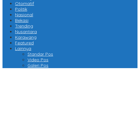
Otomatif
Politik
Nasional
Bekasi
Trending
Nusantara
Karawang
Featured
Lainnya
Standar Pos
Video Pos
Galeri Pos