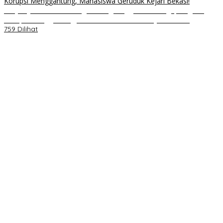
Proyek Jembatan Muaragembong: Anggaran Selangit, Dugaan
Korupsi Menggantung, Mahasiswa Geruduk Kejari Bekasi!
759 Dilihat