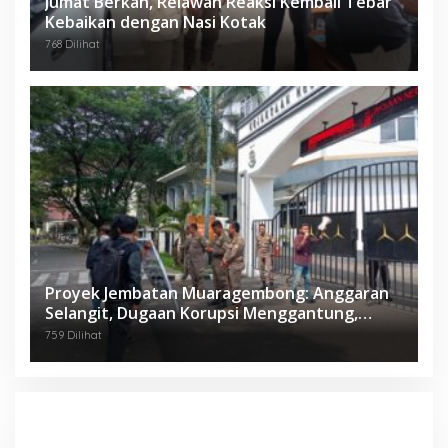
Jumat Berkah, Relawan Reaksi Kembali Tebar
Kebaikan dengan Nasi Kotak
768 Dilihat
Proyek Jembatan Muaragembong: Anggaran
Selangit, Dugaan Korupsi Menggantung,
Mahasiswa Geruduk Kejari Bekasi!
759 Dilihat