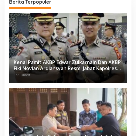
Berita Terpopuler
Kenal Pamit AKBP Edwar Zulkarnain Dan AKBP
Fiki Novian Ardiansyah Resmi Jabat Kapolres
Karawang
877 Dilihat