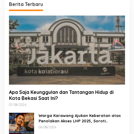
Berita Terbaru
Apa Saja Keunggulan dan Tantangan Hidup di
Kota Bekasi Saat Ini?
07/08/2026
Warga Karawang Ajukan Keberatan atas
Penolakan Akses LHP 2025, Soroti
Keterbukaan Informasi Publik
06/08/2026