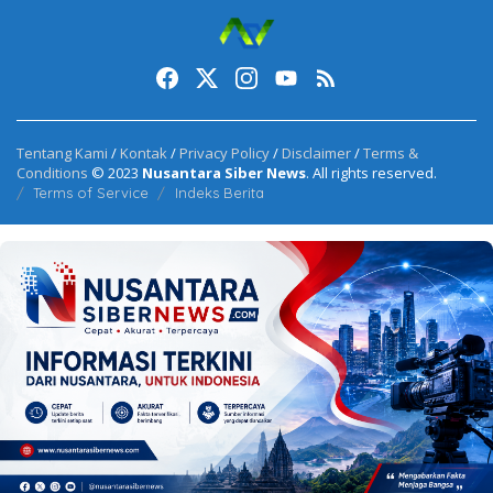
Tentang Kami
/
Kontak
/
Privacy Policy
/
Disclaimer
/
Terms &
Conditions
© 2023
Nusantara Siber News
. All rights reserved.
Terms of Service
Indeks Berita