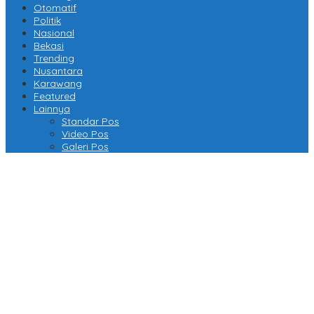
Otomatif
Politik
Nasional
Bekasi
Trending
Nusantara
Karawang
Featured
Lainnya
Standar Pos
Video Pos
Galeri Pos