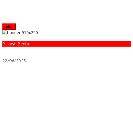
tutup
Bekasi
,
Berita
Ketua PWI Bekasi Raya Berikan Kajian Hukum atas Aksi WIB di
Mapolres Metro Bekasi
22/06/2025
Ketika Warisan Meninggalkan Sengketa? Begini Hukum di
Indonesia Menyelesaikannya
Properti: KPR Syariah vs Konvensional, Mana Lebih Untung?
Asuransi yang Ditolak Perusahaan: 5 Fakta Suram yang Wajib
Diketahui
Kisah Nyata: Pinjaman 5 Juta yang Bikin Usaha Naik Kelas
Investasi 5 Juta Ini: Saham atau Reksadana yang Lebih Untung?