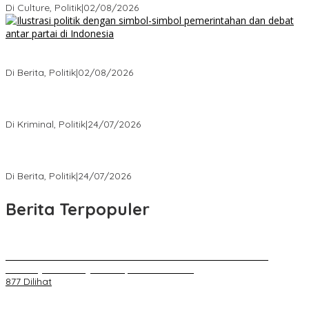
Di Culture, Politik
|
02/08/2026
Ketika Politik Bikin Pusing, Ini yang Bikin Damai di Kelas
Menengah
Di Berita, Politik
|
02/08/2026
Kisah Mengejutkan dari Kasus Korupsi Terbaru yang Menampar
Kita Semua
Di Kriminal, Politik
|
24/07/2026
5 Polemik Pemerintah Terbaru yang Bikin Masyarakat Naik Turun
Emosi
Di Berita, Politik
|
24/07/2026
Berita Terpopuler
Kenal Pamit AKBP Edwar Zulkarnain Dan AKBP Fiki Novian
Ardiansyah Resmi Jabat Kapolres Karawang
877 Dilihat
Jumat Berkah, Relawan Reaksi Kembali Tebar Kebaikan dengan