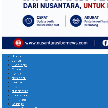
Home
Berita
Olahraga
Otomatif
Politik
Nasional
Bekasi
Trending
Nusantara
Karawang
Featured
Lainnya