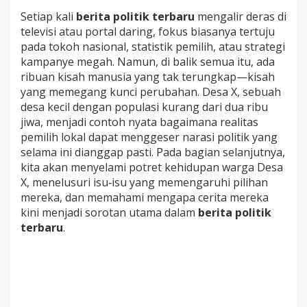
a
n
Setiap kali
berita politik terbaru
mengalir deras di
g
televisi atau portal daring, fokus biasanya tertuju
P
pada tokoh nasional, statistik pemilih, atau strategi
i
kampanye megah. Namun, di balik semua itu, ada
l
ribuan kisah manusia yang tak terungkap—kisah
p
r
yang memegang kunci perubahan. Desa X, sebuah
e
desa kecil dengan populasi kurang dari dua ribu
s
jiwa, menjadi contoh nyata bagaimana realitas
pemilih lokal dapat menggeser narasi politik yang
selama ini dianggap pasti. Pada bagian selanjutnya,
kita akan menyelami potret kehidupan warga Desa
X, menelusuri isu‑isu yang memengaruhi pilihan
mereka, dan memahami mengapa cerita mereka
kini menjadi sorotan utama dalam
berita politik
terbaru
.