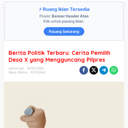
r
⚡ Ruang Iklan Tersedia
i
t
Posisi:
Banner Header Atas
a
Klik untuk pasang iklan.
P
o
Pasang Sekarang
l
i
t
i
Berita Politik Terbaru: Cerita Pemilih
k
Desa X yang Mengguncang Pilpres
T
e
Adminnsn
14/05/2026
r
News
,
Politics
101 Dilihat
b
a
r
u
:
C
e
r
i
t