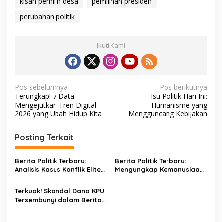
kisah pemilih desa
pemilihan presiden
perubahan politik
Ikuti Kami
N
Pos sebelumnya
Pos berikutnya
Terungkap! 7 Data
Isu Politik Hari Ini:
a
Mengejutkan Tren Digital
Humanisme yang
v
2026 yang Ubah Hidup Kita
Mengguncang Kebijakan
i
Posting Terkait
g
a
Berita Politik Terbaru:
Berita Politik Terbaru:
s
Analisis Kasus Konflik Elite
Mengungkap Kemanusiaan
yang Memprediksi
di Balik Kebijakan
i
Gelombang Protes
Terkuak! Skandal Dana KPU
p
Tersembunyi dalam Berita
Politik Terbaru
o