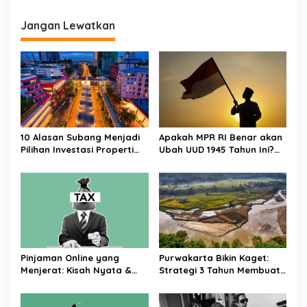
Jangan Lewatkan
10 Alasan Subang Menjadi
Apakah MPR RI Benar akan
Pilihan Investasi Properti
Ubah UUD 1945 Tahun Ini?
Paling Menguntungkan di
Tuntas!
Jawa Barat
Pinjaman Online yang
Purwakarta Bikin Kaget:
Menjerat: Kisah Nyata &
Strategi 3 Tahun Membuat
Cara Menghindarinya
Kota Kecil Jadi Magnet
Investasi