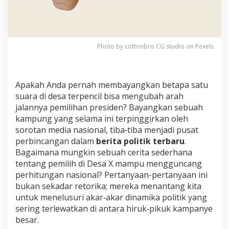
a
P
e
m
i
l
Photo by cottonbro CG studio on Pexels
i
h
D
e
Apakah Anda pernah membayangkan betapa satu
s
suara di desa terpencil bisa mengubah arah
a
jalannya pemilihan presiden? Bayangkan sebuah
X
kampung yang selama ini terpinggirkan oleh
y
sorotan media nasional, tiba‑tiba menjadi pusat
a
n
perbincangan dalam
berita politik terbaru
.
g
Bagaimana mungkin sebuah cerita sederhana
M
tentang pemilih di Desa X mampu mengguncang
e
perhitungan nasional? Pertanyaan-pertanyaan ini
n
g
bukan sekadar retorika; mereka menantang kita
g
untuk menelusuri akar‑akar dinamika politik yang
u
sering terlewatkan di antara hiruk‑pikuk kampanye
n
besar.
c