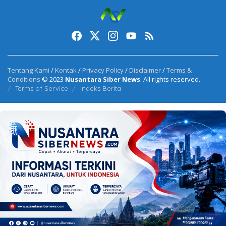
Tentang Kami
/
Kontak
/
Privacy Policy
/
Disclaimer
/
Terms &
Conditions
© 2023
Nusantara Siber News
. All rights reserved.
Terms of Service
Indeks Berita