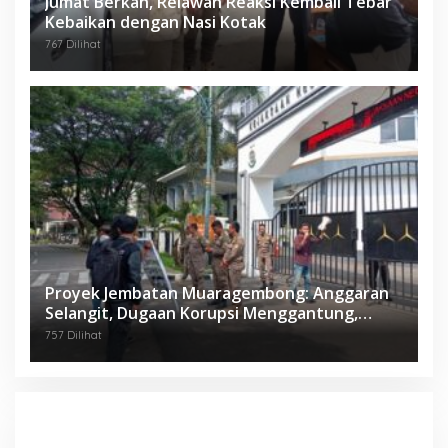
Jumat Berkah, Relawan Reaksi Kembali Tebar
Kebaikan dengan Nasi Kotak
767 Dilihat
Proyek Jembatan Muaragembong: Anggaran
Selangit, Dugaan Korupsi Menggantung,
Mahasiswa Geruduk Kejari Bekasi!
757 Dilihat