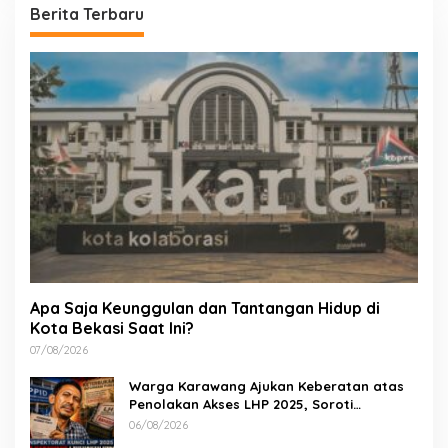
Berita Terbaru
Apa Saja Keunggulan dan Tantangan Hidup di
Kota Bekasi Saat Ini?
07/08/2026
Warga Karawang Ajukan Keberatan atas
Penolakan Akses LHP 2025, Soroti
Keterbukaan Informasi Publik
06/08/2026