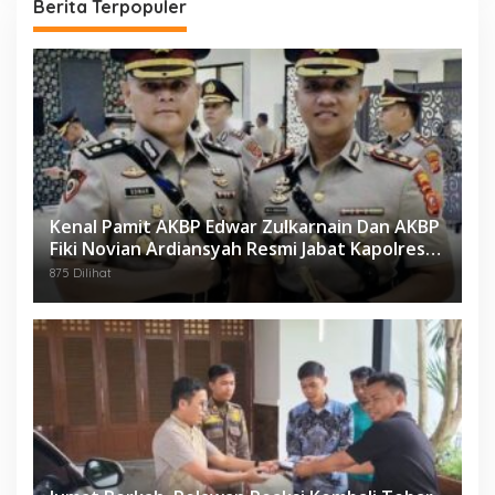
Berita Terpopuler
Kenal Pamit AKBP Edwar Zulkarnain Dan AKBP
Fiki Novian Ardiansyah Resmi Jabat Kapolres
Karawang
875 Dilihat