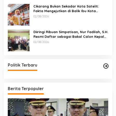
Cikarang Bukan Sekadar Kota Satelit:
Fakta Mengejutkan di Balik Ibu Kota
Industri Jawa…
02/08/2026
Diiringi Ribuan Simpatisan, Nur Fadilah, S.H.
Resmi Daftar sebagai Bakal Calon Kepala
Desa Sumbersari
02/08/2026
Politik Terbaru
Berita Terpopuler