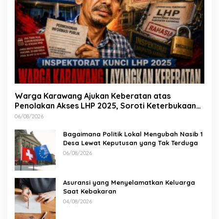
Warga Karawang Ajukan Keberatan atas
Penolakan Akses LHP 2025, Soroti Keterbukaan
Informasi Publik
06/08/2026
Bagaimana Politik Lokal Mengubah Nasib 1
Desa Lewat Keputusan yang Tak Terduga
06/08/2026
Asuransi yang Menyelamatkan Keluarga
Saat Kebakaran
04/08/2026