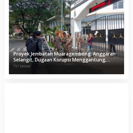
Proyek Jembatan Muaragembong: Anggaran
Selangit, Dugaan Korupsi Menggantung,
Mahasiswa Geruduk Kejari Bekasi!
757 Dilihat