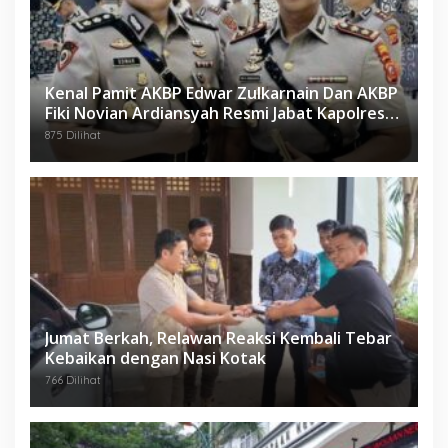
Kenal Pamit AKBP Edwar Zulkarnain Dan AKBP
Fiki Novian Ardiansyah Resmi Jabat Kapolres
Karawang
875 Dilihat
Jumat Berkah, Relawan Reaksi Kembali Tebar
Kebaikan dengan Nasi Kotak
766 Dilihat