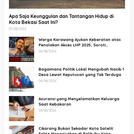
Apa Saja Keunggulan dan Tantangan Hidup di
Kota Bekasi Saat Ini?
07/08/2026
Warga Karawang Ajukan Keberatan atas
Penolakan Akses LHP 2025, Soroti
Keterbukaan Informasi Publik
06/08/2026
Bagaimana Politik Lokal Mengubah Nasib 1
Desa Lewat Keputusan yang Tak Terduga
06/08/2026
Asuransi yang Menyelamatkan Keluarga
Saat Kebakaran
04/08/2026
Cikarang Bukan Sekadar Kota Satelit:
Fakta Mengejutkan di Balik Ibu Kota