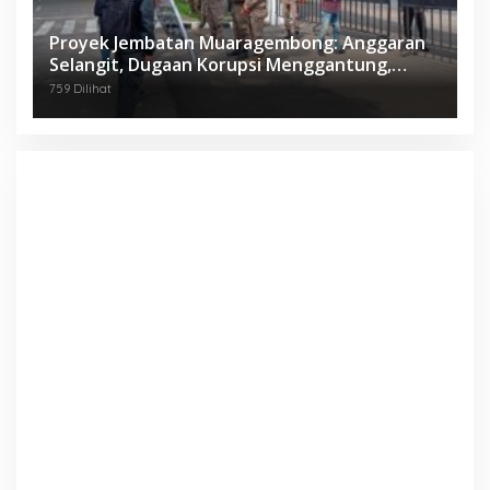
Proyek Jembatan Muaragembong: Anggaran
Selangit, Dugaan Korupsi Menggantung,
Mahasiswa Geruduk Kejari Bekasi!
759 Dilihat