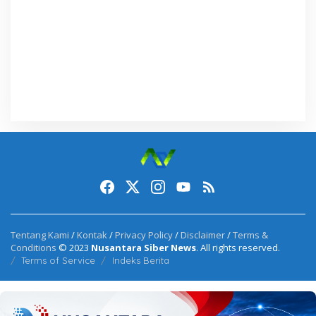
Tentang Kami
/
Kontak
/
Privacy Policy
/
Disclaimer
/
Terms &
Conditions
© 2023
Nusantara Siber News
. All rights reserved.
Terms of Service
Indeks Berita