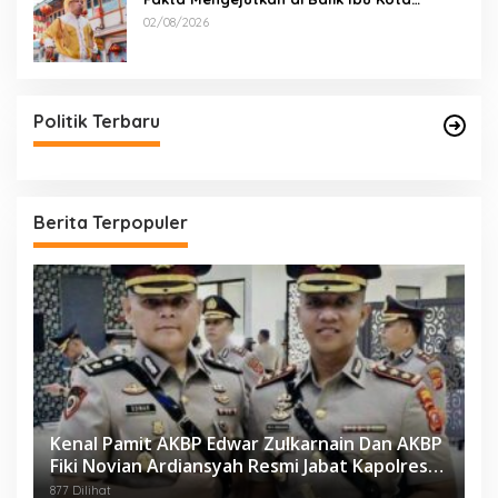
Industri Jawa…
02/08/2026
Politik Terbaru
Berita Terpopuler
Kenal Pamit AKBP Edwar Zulkarnain Dan AKBP
Fiki Novian Ardiansyah Resmi Jabat Kapolres
Karawang
877 Dilihat