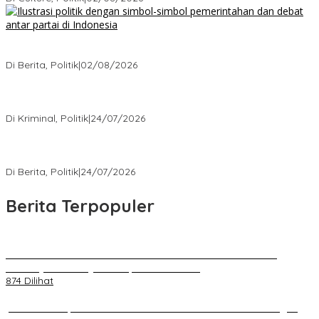
Ketika Politik Bikin Pusing, Ini yang Bikin Damai di Kelas
Menengah
Di Berita, Politik
|
02/08/2026
Kisah Mengejutkan dari Kasus Korupsi Terbaru yang Menampar
Kita Semua
Di Kriminal, Politik
|
24/07/2026
5 Polemik Pemerintah Terbaru yang Bikin Masyarakat Naik Turun
Emosi
Di Berita, Politik
|
24/07/2026
Berita Terpopuler
Kenal Pamit AKBP Edwar Zulkarnain Dan AKBP Fiki Novian
Ardiansyah Resmi Jabat Kapolres Karawang
874 Dilihat
Jumat Berkah, Relawan Reaksi Kembali Tebar Kebaikan dengan