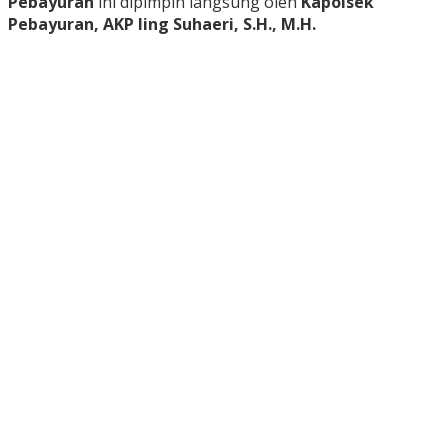
Pebayuran
ini dipimpin langsung oleh
Kapolsek
Pebayuran, AKP Iing Suhaeri, S.H., M.H.