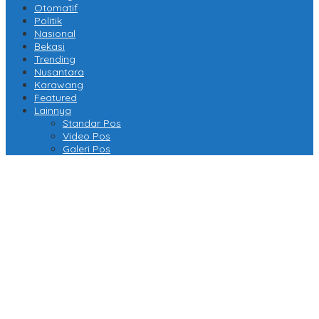
Otomatif
Politik
Nasional
Bekasi
Trending
Nusantara
Karawang
Featured
Lainnya
Standar Pos
Video Pos
Galeri Pos